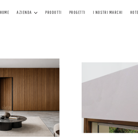
HOME
AZIENDA
PRODOTTI
PROGETTI
I NOSTRI MARCHI
HOT
FINESTRE
PORTE
O
FINESTRE IN LEGNO
PORTONI IN LEGNO
F
FINESTRE IN LEGNO - ALLUMINIO
PORTE BLINDATE
A
FINESTRE MINIMAL
PORTE PER INTERNO
C
FINESTRE IN PVC
PORTE IN CRISTALLO
TEN
VERNICIATURA
MANUTENZIONE VERNICE