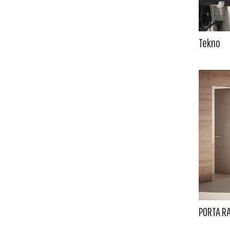
Tekno
PORTA R