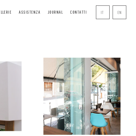
ELLERIE
ASSISTENZA
JOURNAL
CONTATTI
IT
EN
SCURANTI
SOLUTIONS
COMPLEMENTI
RANGISOLE
BOISERIE
MANIGLIE
VVOLGIBILI
PERGOLE
ZANZARIERE
ASSONETTI
CHIUSURE TRASPARENTI
SERRATURE
DE TECNICHE