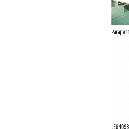
Parapet
LEGNO93