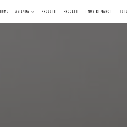
HOME
AZIENDA
PRODOTTI
PROGETTI
I NOSTRI MARCHI
HOT
FINESTRE
PORTE
O
FINESTRE IN LEGNO
PORTONI IN LEGNO
F
FINESTRE MINIMAL
PORTE BLINDATE
A
FINESTRE IN LEGNO - ALLUMINIO
PORTE PER INTERNO
C
FINESTRE IN PVC
PORTE IN CRISTALLO
TEN
VERNICIATURA
MANUTENZIONE VERNICE