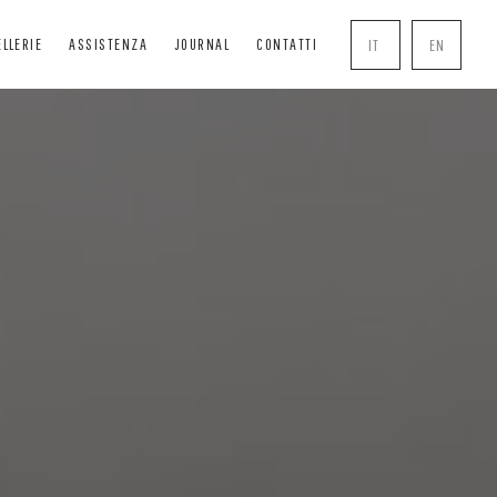
ELLERIE
ASSISTENZA
JOURNAL
CONTATTI
IT
EN
SCURANTI
SOLUTIONS
COMPLEMENTI
RANGISOLE
BOISERIE
MANIGLIE
VVOLGIBILI
PERGOLE
ZANZARIERE
ASSONETTI
CHIUSURE TRASPARENTI
SERRATURE
DE TECNICHE