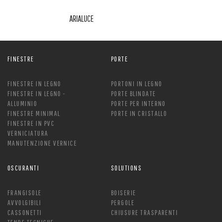
ARIALUCE
FINESTRE
PORTE
FINESTRE IN LEGNO
PORTONI IN LEGNO
FINESTRE IN LEGNO -
PORTE BLINDATE
ALLUMINIO
PORTE PER INTERNO
FINESTRE MINIMAL
PORTE IN CRISTALLO
FINESTRE IN PVC
VERNICIATURA
MANUTENZIONE VERNICE
OSCURANTI
SOLUTIONS
FRANGISOLE
BOISERIE
AVVOLGIBILI
PERGOLE
CASSONETTI
CHIUSURE TRASPARENTI