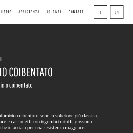
ELLERIE
ASSISTENZA
JOURNAL
CONTATTI
IT
EN
SCURANTI
SOLUTIONS
COMPLEMENTI
RANGISOLE
BOISERIE
MANIGLIE
i
VVOLGIBILI
PERGOLE
ZANZARIERE
IO COIBENTATO
ASSONETTI
CHIUSURE TRASPARENTI
SERRATURE
DE TECNICHE
minio coibentato
alluminio coibentato sono la soluzione più classica,
ure e cassonetti con ingombri ridotti, possono
nche in acciaio per una resistenza maggiore.