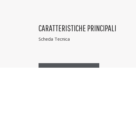
CARATTERISTICHE PRINCIPALI
Scheda Tecnica
AVVOLGIBILI ALLUMINIO COIBENTATO
peso mq
: 3kg
dimensione profilo
: 12x55