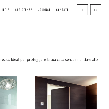
ELLERIE
ASSISTENZA
JOURNAL
CONTATTI
IT
EN
SCURANTI
SOLUTIONS
COMPLEMENTI
RANGISOLE
BOISERIE
MANIGLIE
VVOLGIBILI
PERGOLE
ZANZARIERE
zza. Ideali per proteggere la tua casa senza rinunciare allo
ASSONETTI
CHIUSURE TRASPARENTI
SERRATURE
DE TECNICHE