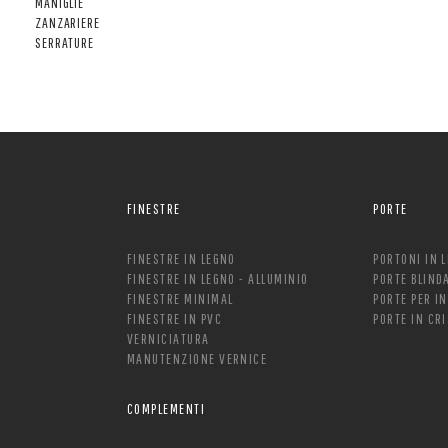
MANIGLIE
ZANZARIERE
SERRATURE
FINESTRE
PORTE
FINESTRE IN LEGNO
PORTONI IN 
FINESTRE IN LEGNO - ALLUMINIO
PORTE BLIND
FINESTRE MINIMAL
PORTE PER I
FINESTRE IN PVC
PORTE IN CR
VERNICIATURA
MANUTENZIONE VERNICE
COMPLEMENTI