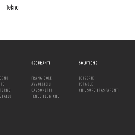
Tekno
OSCURANTI
SOLUTIONS
LEGNO
FRANGISOLE
BOISERIE
ATE
AVVOLGIBILI
PERGOLE
NTERNO
CASSONETTI
CHIUSURE TRASPARENTI
ISTALLO
TENDE TECNICHE