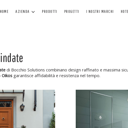
HOME
AZIENDA
PRODOTTI
PROGETTI
I NOSTRI MARCHI
HOT
FINESTRE
PORTE
O
FINESTRE IN LEGNO
PORTONI IN LEGNO
F
lindate
FINESTRE IN LEGNO - ALLUMINIO
PORTE BLINDATE
A
ate
di Bocchio Solutions combinano design raffinato e massima sicure
FINESTRE MINIMAL
PORTE PER INTERNO
C
o
Oikos
garantisce affidabilità e resistenza nel tempo.
FINESTRE IN PVC
PORTE IN CRISTALLO
TEN
VERNICIATURA
MANUTENZIONE VERNICE