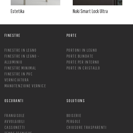
Estetika
Nuki Smart Lock Ultra
FINESTRE
PORTE
FINESTRE IN LEGNO
PORTONI IN LEGNO
FINESTRE IN LEGNO -
PORTE BLINDATE
ALLUMINIO
PORTE PER INTERNO
FINESTRE MINIMAL
PORTE IN CRISTALLO
FINESTRE IN PVC
VERNICIATURA
MANUTENZIONE VERNICE
OSCURANTI
SOLUTIONS
FRANGISOLE
BOISERIE
AVVOLGIBILI
PERGOLE
CASSONETTI
CHIUSURE TRASPARENTI