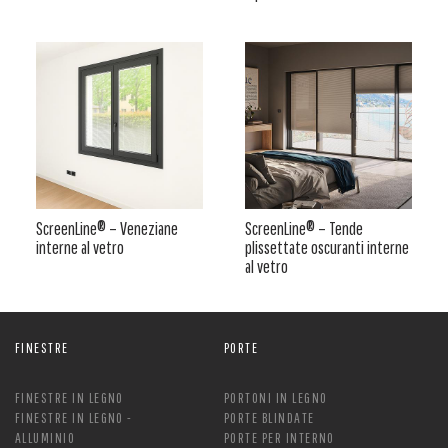
ScreenLine® – Veneziane
ScreenLine® – Tende
interne al vetro
plissettate oscuranti interne
al vetro
FINESTRE
PORTE
FINESTRE IN LEGNO
PORTONI IN LEGNO
FINESTRE IN LEGNO -
PORTE BLINDATE
ALLUMINIO
PORTE PER INTERNO