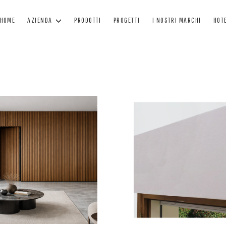
HOME
AZIENDA
PRODOTTI
PROGETTI
I NOSTRI MARCHI
HOT
FINESTRE
PORTE
O
FINESTRE IN LEGNO
PORTONI IN LEGNO
F
FINESTRE MINIMAL
PORTE BLINDATE
A
FINESTRE IN LEGNO - ALLUMINIO
PORTE PER INTERNO
C
FINESTRE IN PVC
PORTE IN CRISTALLO
TEN
VERNICIATURA
MANUTENZIONE VERNICE