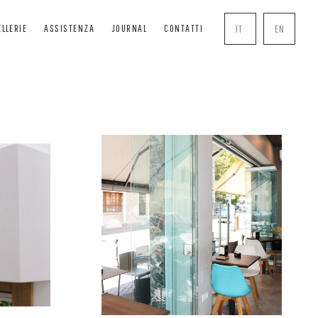
ELLERIE
ASSISTENZA
JOURNAL
CONTATTI
IT
EN
SCURANTI
SOLUTIONS
COMPLEMENTI
RANGISOLE
BOISERIE
MANIGLIE
VVOLGIBILI
PERGOLE
ZANZARIERE
ASSONETTI
CHIUSURE TRASPARENTI
SERRATURE
DE TECNICHE