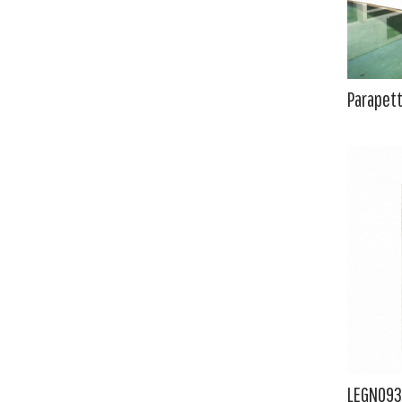
Parapet
LEGNO93