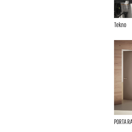
Tekno
PORTA R