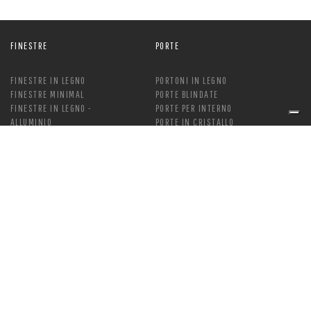
FINESTRE
PORTE
FINESTRE IN LEGNO
PORTONI IN LEGNO
FINESTRE MINIMAL
PORTE BLINDATE
FINESTRE IN LEGNO -
PORTE PER INTERNO
ALLUMINIO
PORTE IN CRISTALLO
FINESTRE IN PVC
VERNICIATURA
MANUTENZIONE VERNICE
OSCURANTI
SOLUTIONS
FRANGISOLE
BOISERIE
AVVOLGIBILI
PERGOLE
CASSONETTI
CHIUSURE TRASPARENTI
TENDE TECNICHE
COMPLEMENTI