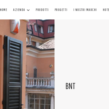
HOME
AZIENDA
PRODOTTI
PROGETTI
I NOSTRI MARCHI
HOT
FINESTRE
PORTE
O
FINESTRE IN LEGNO
PORTONI IN LEGNO
F
FINESTRE IN LEGNO - ALLUMINIO
PORTE BLINDATE
A
FINESTRE MINIMAL
PORTE PER INTERNO
C
FINESTRE IN PVC
PORTE IN CRISTALLO
TEN
VERNICIATURA
MANUTENZIONE VERNICE
BNT