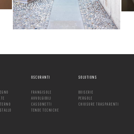
OSCURANTI
SOLUTIONS
LEGNO
FRANGISOLE
BOISERIE
ATE
AVVOLGIBILI
PERGOLE
NTERNO
CASSONETTI
CHIUSURE TRASPARENTI
ISTALLO
TENDE TECNICHE