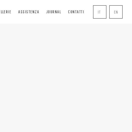
ELLERIE
ASSISTENZA
JOURNAL
CONTATTI
IT
EN
SCURANTI
SOLUTIONS
COMPLEMENTI
RANGISOLE
BOISERIE
MANIGLIE
VVOLGIBILI
PERGOLE
ZANZARIERE
ASSONETTI
CHIUSURE TRASPARENTI
SERRATURE
DE TECNICHE