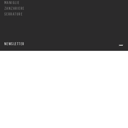
MANIGLIE
ZANZARIERE
SERRATURE
NEWSLETTER
ISCRIVITI
Bocchio Serramenti
si trova vicino a
Desenzano del Garda
, in
provincia di
Brescia
:
Via Centenaro, 80
25017 Lonato (BS)