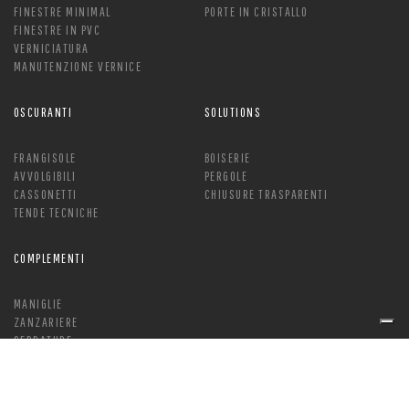
FINESTRE MINIMAL
PORTE IN CRISTALLO
FINESTRE IN PVC
VERNICIATURA
MANUTENZIONE VERNICE
OSCURANTI
SOLUTIONS
FRANGISOLE
BOISERIE
AVVOLGIBILI
PERGOLE
CASSONETTI
CHIUSURE TRASPARENTI
TENDE TECNICHE
COMPLEMENTI
MANIGLIE
ZANZARIERE
SERRATURE