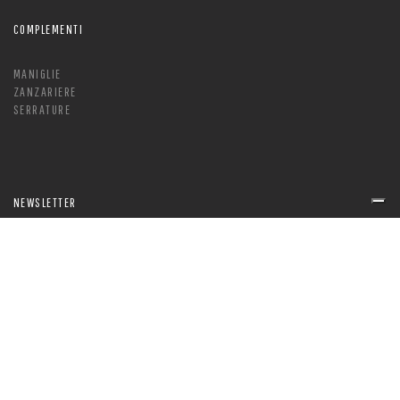
COMPLEMENTI
MANIGLIE
ZANZARIERE
SERRATURE
NEWSLETTER
ISCRIVITI
Bocchio Serramenti
si trova vicino a
Desenzano del Garda
, in
provincia di
Brescia
: