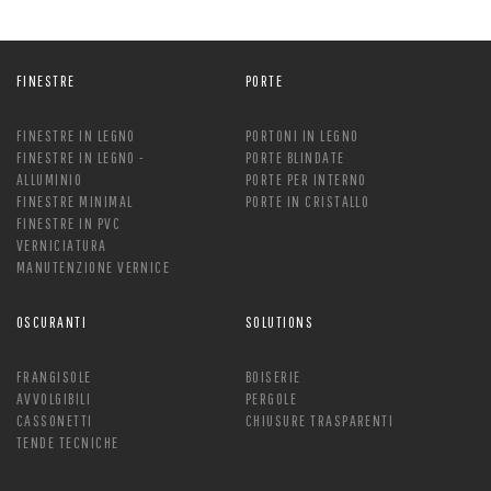
FINESTRE
PORTE
FINESTRE IN LEGNO
PORTONI IN LEGNO
FINESTRE IN LEGNO -
PORTE BLINDATE
ALLUMINIO
PORTE PER INTERNO
FINESTRE MINIMAL
PORTE IN CRISTALLO
FINESTRE IN PVC
VERNICIATURA
MANUTENZIONE VERNICE
OSCURANTI
SOLUTIONS
FRANGISOLE
BOISERIE
AVVOLGIBILI
PERGOLE
CASSONETTI
CHIUSURE TRASPARENTI
TENDE TECNICHE