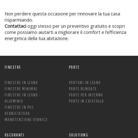
Non perdere questa occasione per rinnovare la tua casa
risparmiando.
Contattaci
oggi stesso per un preventivo gratuito e scopri
come possiamo aiutarti a migliorare il comfort e l’efficienza
energetica della tua abitazione.
FINESTRE
PORTE
FINESTRE IN LEGNO
PORTONI IN LEGNO
FINESTRE MINIMAL
PORTE BLINDATE
FINESTRE IN LEGNO -
PORTE PER INTERNO
ALLUMINIO
PORTE IN CRISTALLO
FINESTRE IN PVC
VERNICIATURA
MANUTENZIONE VERNICE
OSCURANTI
SOLUTIONS