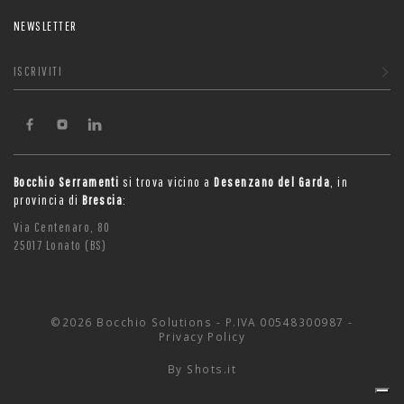
NEWSLETTER
ISCRIVITI
Bocchio Serramenti
si trova vicino a
Desenzano del Garda
, in
provincia di
Brescia
:
Via Centenaro, 80
25017 Lonato (BS)
©2026 Bocchio Solutions - P.IVA 00548300987 -
Privacy Policy
By
Shots.it