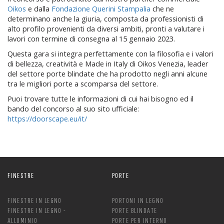
Oikos
e dalla
Fondazione Querini Stampalia
che ne
determinano anche la giuria, composta da professionisti di
alto profilo provenienti da diversi ambiti, pronti a valutare i
lavori con termine di consegna al 15 gennaio 2023.
Questa gara si integra perfettamente con la filosofia e i valori
di bellezza, creatività e Made in Italy di Oikos Venezia, leader
del settore porte blindate che ha prodotto negli anni alcune
tra le migliori porte a scomparsa del settore.
Puoi trovare tutte le informazioni di cui hai bisogno ed il
bando del concorso al suo sito ufficiale:
https://doorscape.eu/it/
FINESTRE
PORTE
FINESTRE IN LEGNO
PORTONI IN LEGNO
FINESTRE IN LEGNO -
PORTE BLINDATE
ALLUMINIO
PORTE PER INTERNO