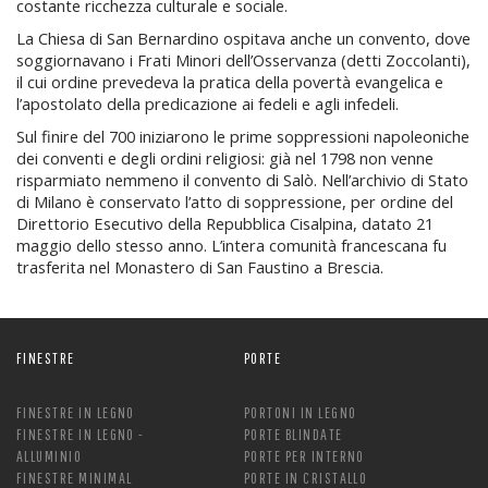
costante ricchezza culturale e sociale.
La Chiesa di San Bernardino ospitava anche un convento, dove
soggiornavano i Frati Minori dell’Osservanza (detti Zoccolanti),
il cui ordine prevedeva la pratica della povertà evangelica e
l’apostolato della predicazione ai fedeli e agli infedeli.
Sul finire del 700 iniziarono le prime soppressioni napoleoniche
dei conventi e degli ordini religiosi: già nel 1798 non venne
risparmiato nemmeno il convento di Salò. Nell’archivio di Stato
di Milano è conservato l’atto di soppressione, per ordine del
Direttorio Esecutivo della Repubblica Cisalpina, datato 21
maggio dello stesso anno. L’intera comunità francescana fu
trasferita nel Monastero di San Faustino a Brescia.
FINESTRE
PORTE
FINESTRE IN LEGNO
PORTONI IN LEGNO
FINESTRE IN LEGNO -
PORTE BLINDATE
ALLUMINIO
PORTE PER INTERNO
FINESTRE MINIMAL
PORTE IN CRISTALLO