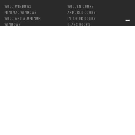
WOOD WINDOWS
WOODEN DOORS
MINIMAL WINDOWS
ARMORED DOORS
WOOD AND ALUMINUM
INTERIOR DOORS
WINDOWS
GLASS DOORS
PVC WINDOWS
PAINTING
MANUTENZIONE
BLINDS
SOLUTIONS
SUNBLIND
BOISERIE
BLINDS
PERGOLE
SHUTTER BOXES
TRANSPARENT CLOSURES
TECHNICAL TENTS
COMPLEMENTS
HANDLE
MOSQUITO NETS
LOCK